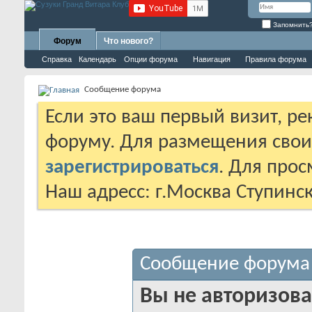
Запомнить
Форум
Что нового?
Справка
Календарь
Опции форума
Навигация
Правила форума
Сообщение форума
Если это ваш первый визит, р
форуму. Для размещения сво
зарегистрироваться
. Для про
Наш адресс: г.Москва Ступинс
Сообщение форума
Вы не авторизова