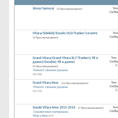
Jimny/Samurai
Тем
(3 Просматривает)
RSS
Сообщ
лента
этого
раздел
Vitara/Sidekick/Escudo OLD/Tracker/Levante
Тем
RSS
Сообщ
(3 Просматривает)
лента
этого
раздел
Grand Vitara/Grand Vitara XL7/Tracker(с 98 и
Тем:
RSS
Сообщ
далее)/Escudo(с 98 и далее)
лента
2
(6 Просматривает)
этого
Ремонт своими руками
раздел
(36/108)
Grand Vitara New
Тем:
(16 Просматривает)
RSS
Сообщ
Ремонт своими руками
лента
2
(52/172)
этого
раздел
Suzuki Vitara New 2015-2016
Тем
(7 Просматривает)
RSS
Сообщ
Справочные материалы
лента
Vitara New
(9/9)
этого