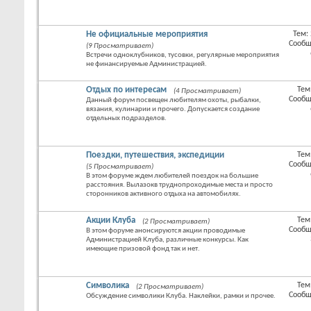
раздел
Не официальные мероприятия
Тем:
RSS
Сообщ
(9 Просматривает)
лента
Встречи одноклубников, тусовки, регулярные мероприятия
этого
не финансируемые Администрацией.
раздел
Отдых по интересам
Тем
(4 Просматривает)
RSS
Сообщ
Данный форум посвещен любителям охоты, рыбалки,
лента
вязания, кулинарии и прочего. Допускается создание
этого
отдельных подразделов.
раздел
Поездки, путешествия, экспедиции
Тем
RSS
Сообщ
(5 Просматривает)
лента
В этом форуме ждем любителей поездок на большие
этого
расстояния. Вылазокв труднопроходимые места и просто
раздел
сторонников активного отдыха на автомобилях.
Акции Клуба
Тем
(2 Просматривает)
RSS
Сообщ
В этом форуме анонсируются акции проводимые
лента
Администрацией Клуба, различные конкурсы. Как
этого
имеющие призовой фонд так и нет.
раздел
Символика
Тем
(2 Просматривает)
RSS
Сообщ
Обсуждение символики Клуба. Наклейки, рамки и прочее.
лента
этого