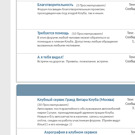
Благотворительность
Тем
(3 Просматривает)
RSS
Сообщ
Форум посвещен благотворительным проектам,
лента
проходящим как под эгидой Клуба, так и иным.
этого
раздел
Требуется помощь
Тем:
(10 Просматривает)
RSS
Сообщ
В этом форуме любой человек может обратиться за
лента
1
помощью к членам Клуба. Допустимы любые обращения
этого
вызванные любыми мотивами.
раздел
А я тебя видел!
Тем
RSS
Сообщ
Встречи на дорогах. Приветы, пожелания, встречи.
лента
этого
раздел
Клубный сервис Гранд Витара Клуба (Москва)
Тем:
RSS
Сообщ
(30 Просматривает)
лента
3
Автосервис постгарантийного обслуживания автомобилей
этого
марки Сузуки, принадлежащий администрации Клуба.
раздел
Новые и б/у автозапчасти в наличии, запись на ремонт
online, скидки на работы участникам форума. (Приём ведут
Илья11 и его команда :) )
Аэрография в клубном сервисе
Те
RSS