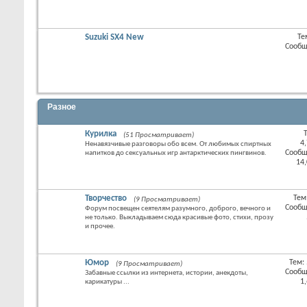
раздел
Suzuki SX4 New
Те
RSS
Сообщ
лента
этого
раздел
Разное
Курилка
(51 Просматривает)
RSS
4
Ненавязчивые разговоры обо всем. От любимых спиртных
лента
Сообщ
напитков до сексуальных игр антарктических пингвинов.
этого
14
раздел
Творчество
Тем
(9 Просматривает)
RSS
Сообщ
Форум посвещен сеятелям разумного, доброго, вечного и
лента
не только. Выкладываем сюда красивые фото, стихи, прозу
этого
и прочее.
раздел
Юмор
Тем:
(9 Просматривает)
RSS
Сообщ
Забавные ссылки из интернета, истории, анекдоты,
лента
1
карикатуры ...
этого
раздел