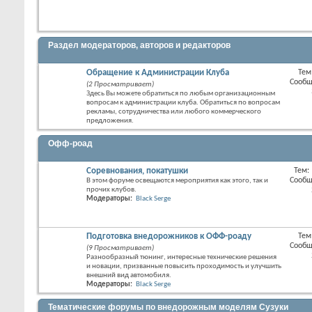
раздел
Раздел модераторов, авторов и редакторов
Обращение к Администрации Клуба
Тем
RSS
Сообщ
(2 Просматривает)
лента
Здесь Вы можете обратиться по любым организационным
этого
вопросам к администрации клуба. Обратиться по вопросам
раздел
рекламы, сотрудничества или любого коммерческого
предложения.
Офф-роад
Соревнования, покатушки
Тем:
RSS
Сообщ
В этом форуме освещаются мероприятия как этого, так и
лента
прочих клубов.
этого
Модераторы:
Black Serge
раздел
Подготовка внедорожников к ОФФ-роаду
Тем
RSS
Сообщ
(9 Просматривает)
лента
Разнообразный тюнинг, интересные технические решения
этого
и новации, призванные повысить проходимость и улучшить
раздел
внешний вид автомобиля.
Модераторы:
Black Serge
Тематические форумы по внедорожным моделям Сузуки