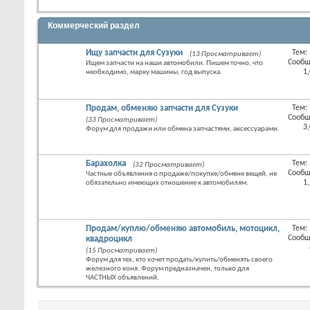
Коммерческий раздел
Ищу запчасти для Сузуки
Тем:
(13 Просматривает)
RSS
Сообщ
Ищем запчасти на наши автомобили. Пишем точно, что
лента
1
необходимо, марку машины, год выпуска.
этого
раздел
Продам, обменяю запчасти для Сузуки
Тем:
RSS
Сообщ
(33 Просматривает)
лента
3
Форум для продажи или обмена запчастями, аксессуарами.
этого
раздел
Барахолка
Тем:
(32 Просматривает)
RSS
Сообщ
Частные объявления о продаже/покупке/обмене вещей, не
лента
1
обязательно имеющих отношение к автомобилям.
этого
раздел
Продам/куплю/обменяю автомобиль, мотоцикл,
Тем:
RSS
Сообщ
квадроцикл
лента
(15 Просматривает)
этого
Форум для тех, кто хочет продать/купить/обменять своего
раздел
железного коня. Форум предназначен, только для
ЧАСТНЫХ объявлений.