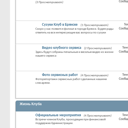
Сообщ
(3 Просматривает)
лента
этого
раздел
Сузуки Клуб в Брянске
Те
(1 Просматривает)
RSS
Сообщ
Скоро у нас появится филиал в городе Брянск. Будем рады
лента
ответить на все интересующие вас вопросы по сузуки
этого
раздел
Видео клубного сервиса
Тем
(2 Просматривает)
RSS
Сообщ
Здесь будут собраны печальные и веселые видео из жизни
лента
нашего сервиса
этого
раздел
Фото сервисных работ
Тем
(4 Просматривает)
RSS
Сообщ
Фоторепортажи сервисных работ сделанных нашими
лента
слесарями.
этого
раздел
Жизнь Клуба
Официальные мероприятия
Тем
(4 Просматривает)
RSS
Сообщ
Встречи членов Клуба, проходящие при финансовой
лента
поддержке Администрации.
этого