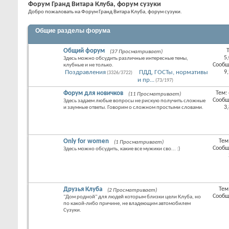
Форум Гранд Витара Клуба, форум сузуки
Добро пожаловать на Форум Гранд Витара Клуба, форум сузуки.
Общие разделы форума
Общий форум
(37 Просматривает)
RSS
5
Здесь можно обсудить различные интересные темы,
лента
Сообщ
клубные и не только.
этого
Поздравления
ПДД, ГОСТы, нормативы
9
(3326/3722)
раздел
и пр...
(73/197)
Форум для новичков
Тем:
(11 Просматривает)
RSS
Сообщ
Здесь задаем любые вопросы не рискую получить сложные
лента
3
и заумные ответы. Говорим о сложном простыми словами.
этого
раздел
Only for women
Тем
(1 Просматривает)
RSS
Сообщ
Здесь можно обсудить, какие все мужики сво... :)
лента
этого
раздел
Друзья Клуба
Тем
(2 Просматривает)
RSS
Сообщ
"Дом родной" для людей которым близки цели Клуба, но
лента
по какой-либо причине, не владеющим автомобилем
этого
Сузуки.
раздел