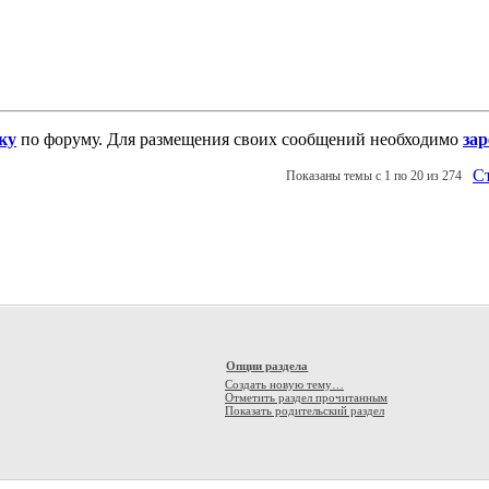
ку
по форуму. Для размещения своих сообщений необходимо
за
Ст
Показаны темы с 1 по 20 из 274
Опции раздела
Создать новую тему…
Отметить раздел прочитанным
Показать родительский раздел