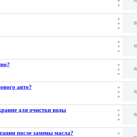
П
П
П
тно?
П
кового авто?
П
краине для очистки воды
П
тации после замены масла?