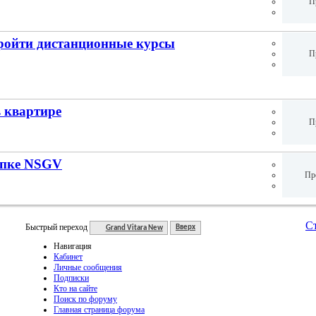
П
пройти дистанционные курсы
П
 квартире
П
упке NSGV
Пр
Ст
Быстрый переход
Grand Vitara New
Вверх
Навигация
Кабинет
Личные сообщения
Подписки
Кто на сайте
Поиск по форуму
Главная страница форума