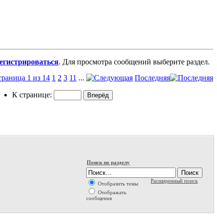
регистрироваться
. Для просмотра сообщений выберите раздел.
раница 1 из 14
1
2
3
11
...
Последняя
К странице:
Поиск по разделу
Расширенный поиск
Отобразить темы
Отображать
сообщения