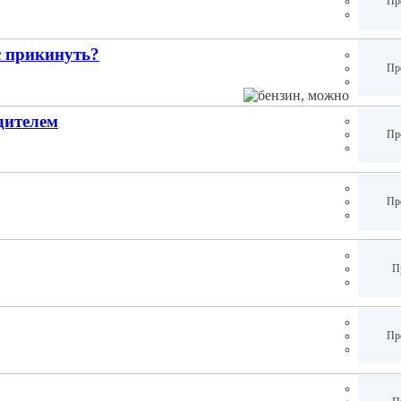
Пр
с прикинуть?
Пр
дителем
Пр
Пр
П
Пр