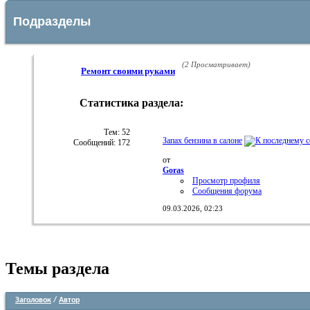
Подразделы
(2 Просматривает)
Ремонт своими руками
Статистика раздела:
RSS
лента
этого
Тем: 52
Запах бензина в салоне
Сообщений: 172
раздела
от
Goras
Просмотр профиля
Сообщения форума
09.03.2026,
02:23
Темы раздела
Заголовок
/
Автор