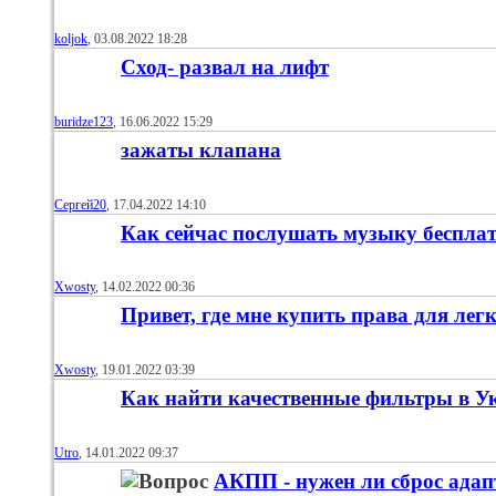
koljok
‎, 03.08.2022 18:28
Сход- развал на лифт
buridze123
‎, 16.06.2022 15:29
зажаты клапана
Сергей20
‎, 17.04.2022 14:10
Как сейчас послушать музыку беспла
Xwosty
‎, 14.02.2022 00:36
Привет, где мне купить права для лег
Xwosty
‎, 19.01.2022 03:39
Как найти качественные фильтры в У
Utro
‎, 14.01.2022 09:37
АКПП - нужен ли сброс адап