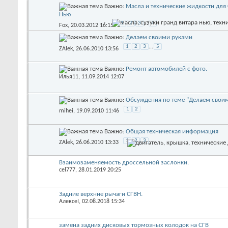
Важно:
Масла и технические жидкости для 
Нью
1
2
3
...
4
Fox
‎, 20.03.2012 16:15
Важно:
Делаем своими руками
1
2
3
...
5
ZAlek
‎, 26.06.2010 13:56
Важно:
Ремонт автомобилей с фото.
Илья11
‎, 11.09.2014 12:07
Важно:
Обсуждения по теме "Делаем свои
1
2
mihei
‎, 19.09.2010 11:46
Важно:
Общая техническая информация
1
2
3
ZAlek
‎, 26.06.2010 13:33
Взаимозаменяемость дроссельной заслонки.
cel777
‎, 28.01.2019 20:25
Задние верхние рычаги СГВН.
АлексеI
‎, 02.08.2018 15:34
замена задних дисковых тормозных колодок на СГВ