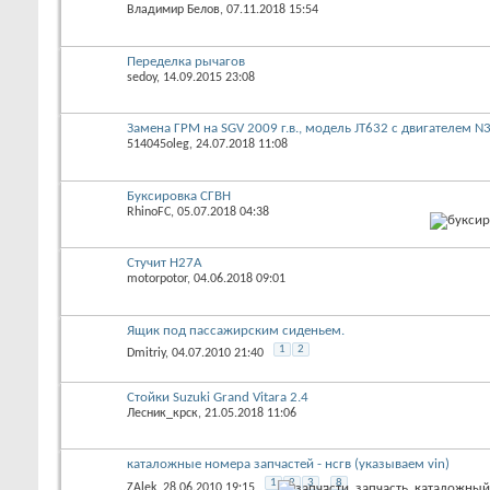
Владимир Белов
‎, 07.11.2018 15:54
Переделка рычагов
sedoy
‎, 14.09.2015 23:08
Замена ГРМ на SGV 2009 г.в., модель JT632 с двигателем 
514045oleg
‎, 24.07.2018 11:08
Буксировка СГВН
RhinoFC
‎, 05.07.2018 04:38
Стучит H27A
motorpotor
‎, 04.06.2018 09:01
Ящик под пассажирским сиденьем.
1
2
Dmitriy
‎, 04.07.2010 21:40
Стойки Suzuki Grand Vitara 2.4
Лесник_крск
‎, 21.05.2018 11:06
каталожные номера запчастей - нсгв (указываем vin)
1
2
3
...
8
ZAlek
‎, 28.06.2010 19:15