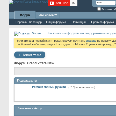
Запомнить
Форум
Что нового?
Справка
Календарь
Опции форума
Навигация
Правила форума
Форум
Тематические форумы по внедорожным модел
Если это ваш первый визит, рекомендуем почитать
справку
по форуму. Д
сообщений выберите раздел. Наш адресс: г.Москва Ступинский проезд д.
+
Новая тема
Форум:
Grand Vitara New
Подразделы
Ремонт своими руками
(10 Просматривает)
Заголовок
/
Автор