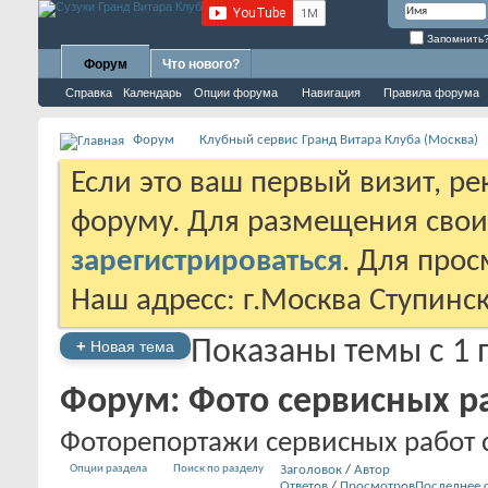
Запомнить
Форум
Что нового?
Справка
Календарь
Опции форума
Навигация
Правила форума
Форум
Клубный сервис Гранд Витара Клуба (Москва)
Если это ваш первый визит, р
форуму. Для размещения сво
зарегистрироваться
. Для про
Наш адресс: г.Москва Ступинс
Показаны темы с 1 п
+
Новая тема
Форум:
Фото сервисных р
Фоторепортажи сервисных работ
Опции раздела
Поиск по разделу
Заголовок
/
Автор
Ответов
/
Просмотров
Последнее 