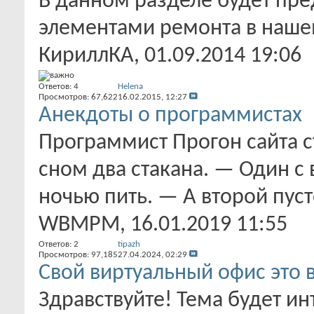
В данном разделе будет пре
элементами ремонта в наше
КириллКА
‎, 01.09.2014 19:06
Ответов:
4
Helena
Просмотров: 67,622
16.02.2015,
12:27
Анекдоты о программистах
Программист Прогон сайта с
сном два стакана. — Один с 
ночью пить. — А второй пуст
WBMPM
‎, 16.01.2019 11:55
Ответов:
2
tipazh
Просмотров: 97,185
27.04.2024,
02:29
Свой виртуальный офис это 
Здравствуйте! Тема будет ин