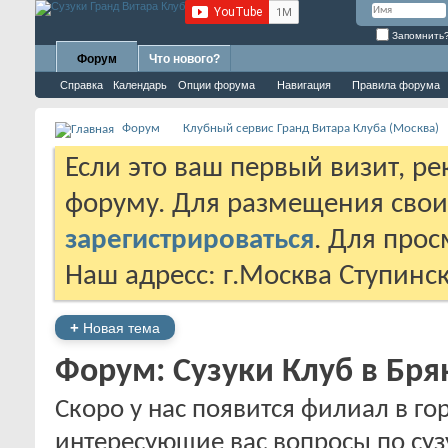
Запомнить
Форум
Что нового?
Справка
Календарь
Опции форума
Навигация
Правила форума
Форум
Клубный сервис Гранд Витара Клуба (Москва)
Если это ваш первый визит, р
форуму. Для размещения сво
зарегистрироваться
. Для про
Наш адресс: г.Москва Ступинс
+
Новая тема
Форум:
Сузуки Клуб в Бря
Скоро у нас появится филиал в го
интересующие вас вопросы по суз