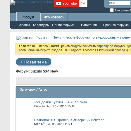
Запомнить
Форум
Что нового?
Справка
Календарь
Опции форума
Навигация
Правила форума
Форум
Тематические форумы по внедорожным модел
Если это ваш первый визит, рекомендуем почитать
справку
по форуму. Д
сообщений выберите раздел. Наш адресс: г.Москва Ступинский проезд д.
+
Новая тема
Форум:
Suzuki SX4 New
Заголовок
/
Автор
Тест драйв Сузуки SX4 2016 года.
КириллКА
‎, 02.12.2016 15:10
Плановое ТО. Проверка дилерских центров
Maria81
‎, 20.05.2020 11:21