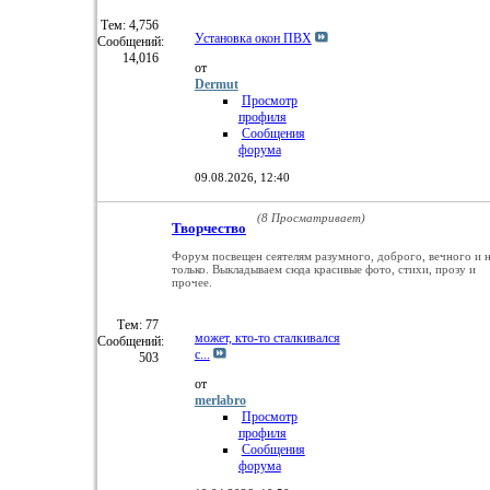
Тем: 4,756
Установка окон ПВХ
Сообщений:
14,016
от
Dermut
Просмотр
профиля
Сообщения
форума
09.08.2026,
12:40
(8 Просматривает)
Творчество
Форум посвещен сеятелям разумного, доброго, вечного и 
только. Выкладываем сюда красивые фото, стихи, прозу и
прочее.
Тем: 77
может, кто-то сталкивался
Сообщений:
с...
503
от
merlabro
Просмотр
профиля
Сообщения
форума