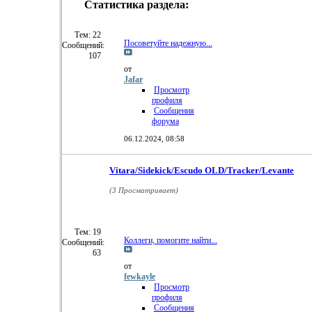
Статистика раздела:
RSS
лента
этого
Тем: 22
Посоветуйте надежную...
Сообщений:
раздела
107
от
Jafar
Просмотр
профиля
Сообщения
форума
06.12.2024,
08:58
Vitara/Sidekick/Escudo OLD/Tracker/Levante
(3 Просматривает)
Тем: 19
Коллеги, помогите найти...
Сообщений:
63
от
fewkayle
Просмотр
профиля
Сообщения