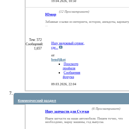
19.04.2026,
10:50
(12 Просматривает)
Юмор
Забавные ссылки из интернета, истории, анекдоты, карикат
...
Тем: 572
Ищу надежный сервис,
Сообщений:
где...
1,657
от
bendjikot
Просмотр
профиля
Сообщения
форума
09.03.2026,
22:04
Коммерческий раздел
(6 Просматривает)
Ищу запчасти для Сузуки
Ищем запчасти на наши автомобили. Пишем точно, что
необходимо, марку машины, год выпуска.