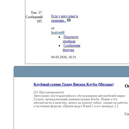
Тем: 17
Есть у кого опыт в
Сообщений:
решении...
195
от
hedvig68
Просмотр
профиля
Сообщения
форума
04.03.2026,
16:31
Клубный сервис Гранд Витара Клуба (Москва)
О
(52 Просматривает)
Автосервис постгарантийного обслуживания автомобилей марки
Сузуки, принадлежащий администрации Клуба. Новые и б/у
автозапчасти в наличии, запись на ремонт online, скидки на работы
участникам форума. (Приём ведут Илья11 и его команда :) )
Со