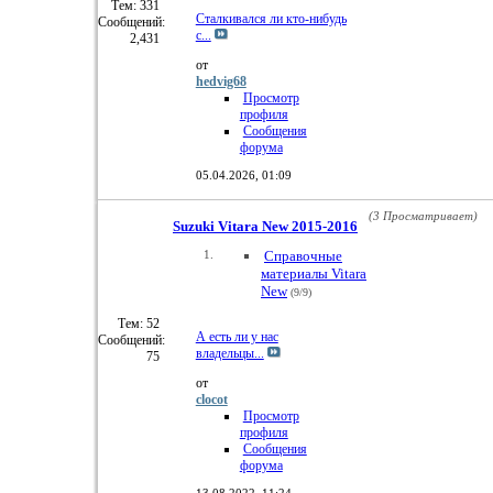
Тем: 331
Сталкивался ли кто-нибудь
Сообщений:
с...
2,431
от
hedvig68
Просмотр
профиля
Сообщения
форума
05.04.2026,
01:09
(3 Просматривает)
Suzuki Vitara New 2015-2016
Справочные
материалы Vitara
New
(9/9)
Тем: 52
А есть ли у нас
Сообщений:
владельцы...
75
от
clocot
Просмотр
профиля
Сообщения
форума
13.08.2022,
11:24