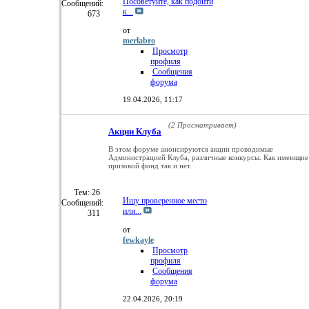
Посоветуйте, как подойти
Сообщений:
к...
673
от
merlabro
Просмотр
профиля
Сообщения
форума
19.04.2026,
11:17
(2 Просматривает)
Акции Клуба
В этом форуме анонсируются акции проводимые
Администрацией Клуба, различные конкурсы. Как имеющие
призовой фонд так и нет.
Тем: 26
Ищу проверенное место
Сообщений:
или...
311
от
fewkayle
Просмотр
профиля
Сообщения
форума
22.04.2026,
20:19