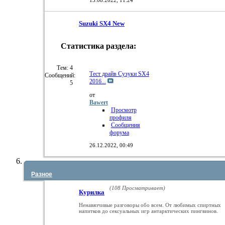
Suzuki SX4 New
Статистика раздела:
RSS
лента
этого
Тем: 4
Тест драйв Сузуки SX4
Сообщений:
раздела
2016...
5
от
Bawert
Просмотр
профиля
Сообщения
форума
26.12.2022,
00:49
Разное
(108 Просматривает)
Курилка
Ненавязчивые разговоры обо всем. От любимых спиртных
напитков до сексуальных игр антарктических пингвинов.