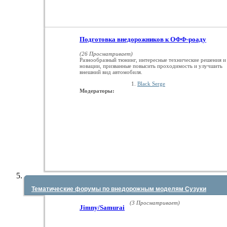
Подготовка внедорожников к ОФФ-роаду
(26 Просматривает)
Разнообразный тюнинг, интересные технические решения и
новации, призванные повысить проходимость и улучшить
внешний вид автомобиля.
Black Serge
Модераторы:
Тематические форумы по внедорожным моделям Сузуки
(3 Просматривает)
Jimny/Samurai