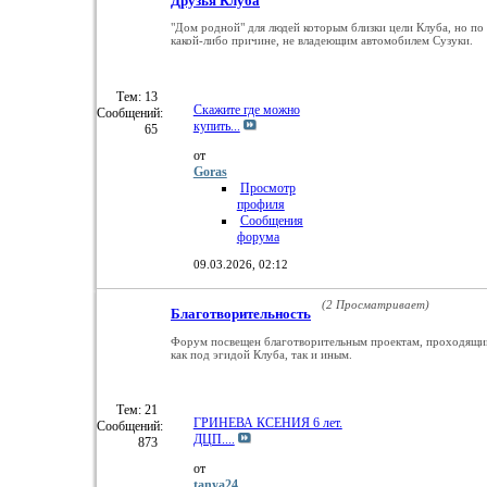
Друзья Клуба
"Дом родной" для людей которым близки цели Клуба, но по
какой-либо причине, не владеющим автомобилем Сузуки.
Тем: 13
Скажите где можно
Сообщений:
купить...
65
от
Goras
Просмотр
профиля
Сообщения
форума
09.03.2026,
02:12
(2 Просматривает)
Благотворительность
Форум посвещен благотворительным проектам, проходящ
как под эгидой Клуба, так и иным.
Тем: 21
ГРИНЕВА КСЕНИЯ 6 лет.
Сообщений:
ДЦП....
873
от
tanya24