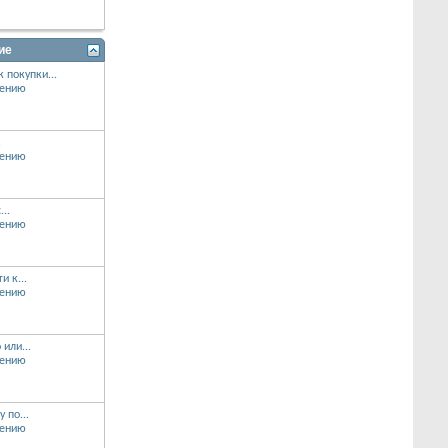
ие
 покупки...
.
...
и к...
или...
 по...