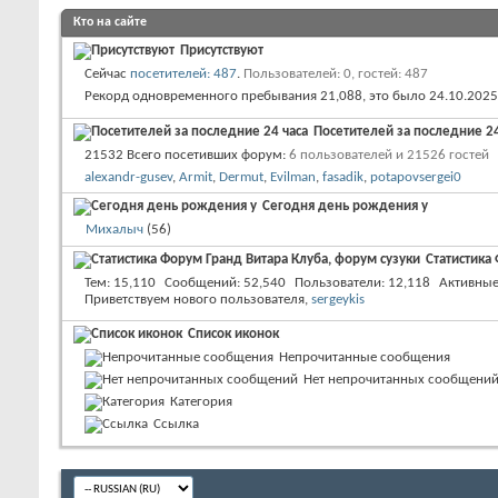
Кто на сайте
Присутствуют
Сейчас
посетителей: 487
.
Пользователей: 0, гостей: 487
Рекорд одновременного пребывания 21,088, это было 24.10.2025
Посетителей за последние 24
21532 Всего посетивших форум:
6 пользователей и 21526 гостей
alexandr-gusev
,
Armit
,
Dermut
,
Evilman
,
fasadik
,
potapovsergei0
Сегодня день рождения у
Михалыч
‎(56)
Статистика
Тем
15,110
Сообщений
52,540
Пользователи
12,118
Активные
Приветствуем нового пользователя,
sergeykis
Список иконок
Непрочитанные сообщения
Нет непрочитанных сообщени
Категория
Ссылка