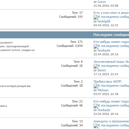
от
Goras
этого
25.06.2026,
03:08
раздела
Тем: 17
Есть у кого опыт в реше
RSS
Сообщений: 195
лента
от
hedvig68
этого
04.03.2026,
16:31
раздела
Последнее сообщен
Тем: 171
Кто-нибудь может подск
тривает)
RSS
Сообщений: 3,694
зуки, принадлежащий
лента
 ремонт online, скидки на
от
fewkayle
этого
22.04.2026,
20:16
раздела
Тем: 6
Эксклюзивный окрас Hui
RSS
Сообщений: 16
лента
от
Denni
этого
17.12.2023,
22:55
раздела
Тем: 2
Пробуксовка АКПП
RSS
Сообщений: 18
а все интересующие вас
лента
от
Meloun
этого
03.07.2023,
22:18
раздела
Тем: 21
Кто-нибудь может подск
RSS
Сообщений: 46
рвиса
лента
от
fewkayle
этого
22.04.2026,
20:16
раздела
Тем: 13
Анекдоты о программис
RSS
Сообщений: 34
лента