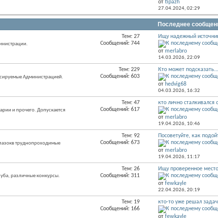
от
tipazh
этого
27.04.2024,
02:29
раздела
Последнее сообщен
Тем: 27
Ищу надежный источник
RSS
Сообщений: 744
инистрации.
лента
от
merlabro
этого
14.03.2026,
22:09
раздела
Тем: 229
Кто может подсказать..
RSS
Сообщений: 603
нсируемые Администрацией.
лента
от
hedvig68
этого
04.03.2026,
16:32
раздела
Тем: 47
кто лично сталкивался с
RSS
Сообщений: 617
арии и прочего. Допускается
лента
от
merlabro
этого
19.04.2026,
10:46
раздела
Тем: 92
Посоветуйте, как подойт
RSS
Сообщений: 673
ылазокв труднопроходимые
лента
от
merlabro
этого
19.04.2026,
11:17
раздела
Тем: 26
Ищу проверенное место 
RSS
Сообщений: 311
уба, различные конкурсы.
лента
от
fewkayle
этого
22.04.2026,
20:19
раздела
Тем: 19
кто-то уже решал задачу
RSS
Сообщений: 166
лента
от
fewkayle