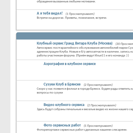
обращения вызванные любыми мотивами.
А я тебя видел!
(1 Просматривает)
Встречи на дорогах. Приветы, пожелания, встречи.
Клубный сервис Гранд Витара Клуба (Москва)
(30 Просма
Автосервис постгарантийного обслуживания автомобилей марки Су
администрации Клуба. Новые и б/у автозапчасти в наличии, запись на
работы участникам форума. (Приём ведут Илья11 и его команда :) )
Аэрография в клубном сервисе
Сузуки Клуб в Брянске
(2 Просматривает)
Скоро у нас появится филиал в городе Брянск. Будем рады ответить н
вопросы по сузуки
Видео клубного сервиса
(2 Просматривает)
Здесь будут собраны печальные и веселые видео из жизни нашего се
Фото сервисных работ
(5 Просматривает)
Фоторепортажи сервисных работ сделанных нашими слесарями.