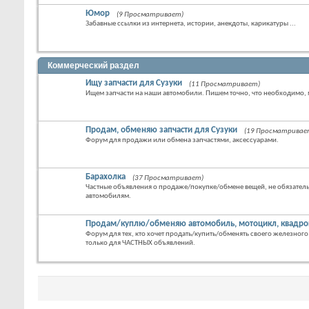
Юмор
(9 Просматривает)
Забавные ссылки из интернета, истории, анекдоты, карикатуры ...
Коммерческий раздел
Ищу запчасти для Сузуки
(11 Просматривает)
Ищем запчасти на наши автомобили. Пишем точно, что необходимо, 
Продам, обменяю запчасти для Сузуки
(19 Просматривае
Форум для продажи или обмена запчастями, аксессуарами.
Барахолка
(37 Просматривает)
Частные объявления о продаже/покупке/обмене вещей, не обязате
автомобилям.
Продам/куплю/обменяю автомобиль, мотоцикл, квадро
Форум для тех, кто хочет продать/купить/обменять своего железног
только для ЧАСТНЫХ объявлений.