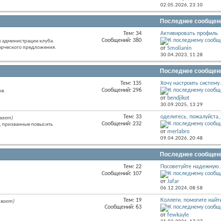
этого
02.05.2026,
23:10
раздела
Последнее сообщен
Тем: 34
Активировать профиль
RSS
Сообщений: 380
к администрации клуба.
лента
ерческого предложения.
от
Smolianin
этого
30.04.2023,
11:28
раздела
Последнее сообщен
Тем: 135
Хочу настроить систему.
RSS
Сообщений: 296
ов.
лента
от
bendjikot
этого
30.09.2025,
13:29
раздела
Тем: 33
оделитесь, пожалуйста,.
вает)
RSS
Сообщений: 232
, призванные повысить
лента
от
merlabro
этого
09.04.2026,
20:48
раздела
Последнее сообщен
Тем: 22
Посоветуйте надежную..
RSS
Сообщений: 107
лента
от
Jafar
этого
06.12.2024,
08:58
раздела
Тем: 19
Коллеги, помогите найти
ивает)
RSS
Сообщений: 63
лента
от
fewkayle
этого