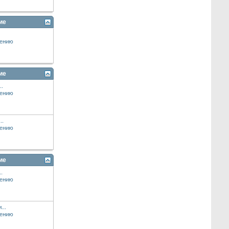
ие
ие
..
..
ие
.
...