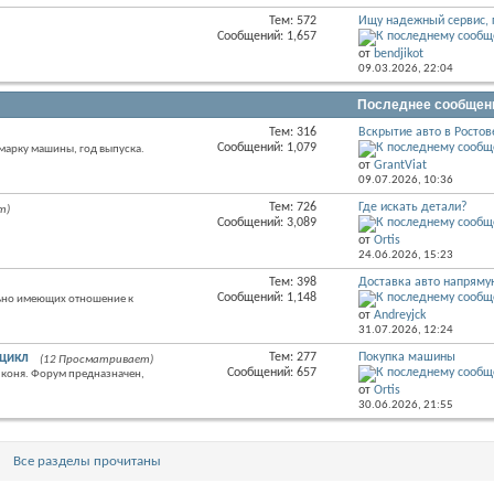
Тем: 572
Ищу надежный сервис, г
RSS
Сообщений: 1,657
лента
от
bendjikot
этого
09.03.2026,
22:04
раздела
Последнее сообщен
Тем: 316
Вскрытие авто в Ростов
RSS
Сообщений: 1,079
марку машины, год выпуска.
лента
от
GrantViat
этого
09.07.2026,
10:36
раздела
Тем: 726
Где искать детали?
т)
RSS
Сообщений: 3,089
лента
от
Ortis
этого
24.06.2026,
15:23
раздела
Тем: 398
Доставка авто напрямую
RSS
Сообщений: 1,148
льно имеющих отношение к
лента
от
Andreyjck
этого
31.07.2026,
12:24
раздела
цикл
Тем: 277
Покупка машины
(12 Просматривает)
RSS
Сообщений: 657
о коня. Форум предназначен,
лента
от
Ortis
этого
30.06.2026,
21:55
раздела
Все разделы прочитаны