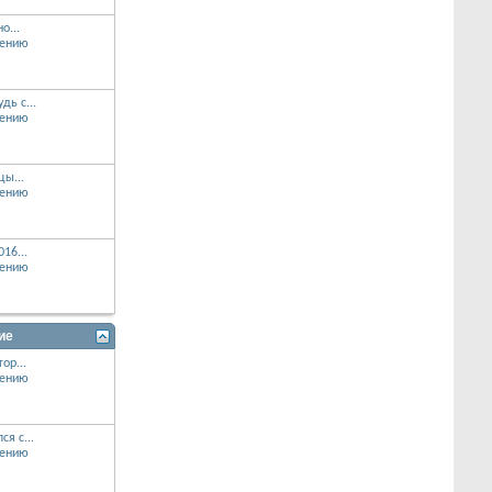
о...
дь с...
цы...
16...
ие
ор...
ся с...