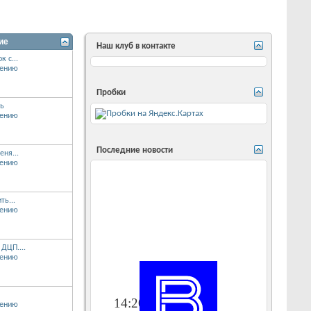
ие
Наш клуб в контакте
 с...
Пробки
ть
Последние новости
еня...
ть...
ДЦП....