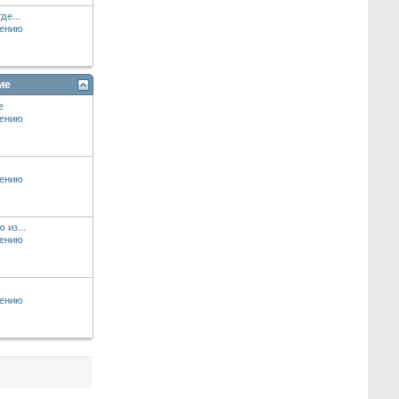
де...
ие
е
 из...