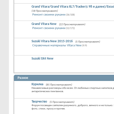
Grand Vitara/Grand Vitara XL7/Tracker(с 98 и далее)/Escu
(18 Просматривает)
Ремонт своими руками
(36/108)
Grand Vitara New
(22 Просматривает)
Ремонт своими руками
(52/172)
Suzuki Vitara New 2015-2016
(5 Просматривает)
Справочные материалы Vitara New
(9/9)
Suzuki SX4 New
Разное
Курилка
(85 Просматривает)
Ненавязчивые разговоры обо всем. От любимых спиртных напитков д
антарктических пингвинов.
Творчество
(5 Просматривает)
Форум посвещен сеятелям разумного, доброго, вечного и не только
фото, стихи, прозу и прочее.