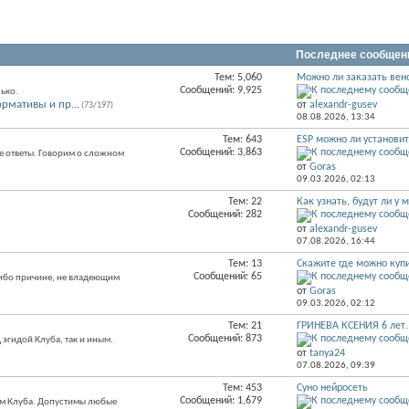
Последнее сообщен
Тем: 5,060
Можно ли заказать венок
RSS
Сообщений: 9,925
ько.
лента
рмативы и пр...
от
alexandr-gusev
(73/197)
этого
08.08.2026,
13:34
раздела
Тем: 643
ESP можно ли установи
RSS
Сообщений: 3,863
е ответы. Говорим о сложном
лента
от
Goras
этого
09.03.2026,
02:13
раздела
Тем: 22
Как узнать, будут ли у м
RSS
Сообщений: 282
лента
от
alexandr-gusev
этого
07.08.2026,
16:44
раздела
Тем: 13
Скажите где можно купи
RSS
Сообщений: 65
либо причине, не владеющим
лента
от
Goras
этого
09.03.2026,
02:12
раздела
Тем: 21
ГРИНЕВА КСЕНИЯ 6 лет. 
RSS
Сообщений: 873
эгидой Клуба, так и иным.
лента
от
tanya24
этого
07.08.2026,
09:39
раздела
Тем: 453
Суно нейросеть
RSS
Сообщений: 1,679
ам Клуба. Допустимы любые
лента