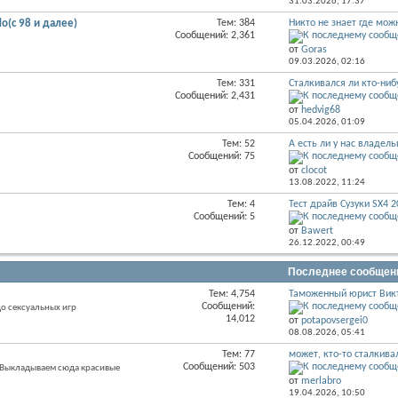
31.03.2026,
17:37
раздела
do(с 98 и далее)
Тем: 384
Никто не знает где можн
RSS
Сообщений: 2,361
лента
от
Goras
этого
09.03.2026,
02:16
раздела
Тем: 331
Сталкивался ли кто-нибу
RSS
Сообщений: 2,431
лента
от
hedvig68
этого
05.04.2026,
01:09
раздела
Тем: 52
А есть ли у нас владель
RSS
Сообщений: 75
лента
от
clocot
этого
13.08.2022,
11:24
раздела
Тем: 4
Тест драйв Сузуки SX4 20
RSS
Сообщений: 5
лента
от
Bawert
этого
26.12.2022,
00:49
раздела
Последнее сообщен
Тем: 4,754
Таможенный юрист Викт
RSS
Сообщений:
о сексуальных игр
лента
14,012
от
potapovsergei0
этого
08.08.2026,
05:41
раздела
Тем: 77
может, кто-то сталкивал
RSS
Сообщений: 503
. Выкладываем сюда красивые
лента
от
merlabro
этого
19.04.2026,
10:50
раздела