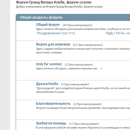
Форум Гранд Витара Клуба, форум сузуки
Добро пожаловать на Форум Гранд Витара Клуба, форум сузуки.
Общие разделы форума
Общий форум
(34 Просматривает)
Здесь можно обсудить различные интересные темы, клубные и не тол
Поздравления
ПДД, ГОСТы, но
(3326/3722)
Форум для новичков
(21 Просматривает)
Здесь задаем любые вопросы не рискую получить сложные и заумны
простыми словами.
Only for women
(1 Просматривает)
Здесь можно обсудить, какие все мужики сво... :)
Друзья Клуба
(3 Просматривает)
"Дом родной" для людей которым близки цели Клуба, но по какой-
автомобилем Сузуки.
Благотворительность
(6 Просматривает)
Форум посвещен благотворительным проектам, проходящим как под 
Требуется помощь
(17 Просматривает)
В этом форуме любой человек может обратиться за помощью к член