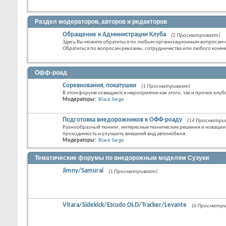
Раздел модераторов, авторов и редакторов
Обращение к Администрации Клуба
(2 Просматривает)
Здесь Вы можете обратиться по любым организационным вопросам 
Обратиться по вопросам рекламы, сотрудничества или любого комм
Офф-роад
Соревнования, покатушки
(1 Просматривает)
В этом форуме освещаются мероприятия как этого, так и прочих клуб
Модераторы:
Black Serge
Подготовка внедорожников к ОФФ-роаду
(14 Просматри
Разнообразный тюнинг, интересные технические решения и новации
проходимость и улучшить внешний вид автомобиля.
Модераторы:
Black Serge
Тематические форумы по внедорожным моделям Сузуки
Jimny/Samurai
(1 Просматривает)
Vitara/Sidekick/Escudo OLD/Tracker/Levante
(6 Просматр