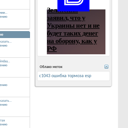
нии...
ие
азать...
nday...
Облако меток
c1043 ошибка тормоза esp
азать...
тах