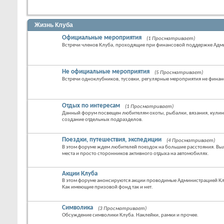
Жизнь Клуба
Официальные мероприятия
(1 Просматривает)
Встречи членов Клуба, проходящие при финансовой поддержке Адм
Не официальные мероприятия
(5 Просматривает)
Встречи одноклубников, тусовки, регулярные мероприятия не фина
Отдых по интересам
(1 Просматривает)
Данный форум посвещен любителям охоты, рыбалки, вязания, кулин
создание отдельных подразделов.
Поездки, путешествия, экспедиции
(4 Просматривает)
В этом форуме ждем любителей поездок на большие расстояния. В
места и просто сторонников активного отдыха на автомобилях.
Акции Клуба
В этом форуме анонсируются акции проводимые Администрацией Кл
Как имеющие призовой фонд так и нет.
Символика
(3 Просматривает)
Обсуждение символики Клуба. Наклейки, рамки и прочее.