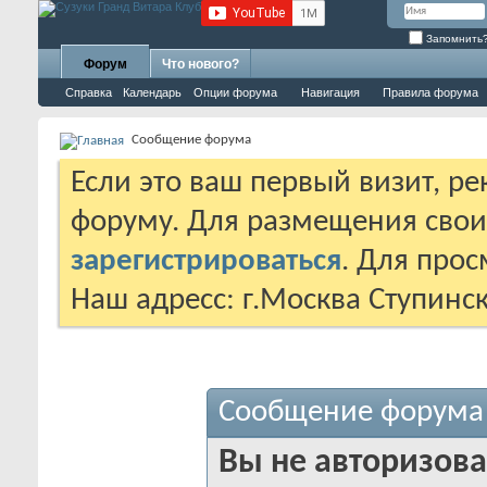
Запомнить
Форум
Что нового?
Справка
Календарь
Опции форума
Навигация
Правила форума
Сообщение форума
Если это ваш первый визит, р
форуму. Для размещения сво
зарегистрироваться
. Для про
Наш адресс: г.Москва Ступинс
Сообщение форума
Вы не авторизова