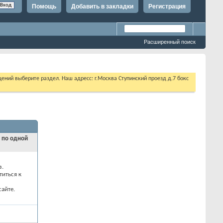
Помощь
Добавить в закладки
Регистрация
Расширенный поиск
щений выберите раздел. Наш адресс: г.Москва Ступинский проезд д.7 бокс
и по одной
з.
титься к
айте.