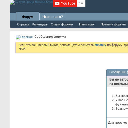
Форум
Что нового?
Справка
Календарь
Опции форума
Навигация
Правила форума
Сообщение форума
Если это ваш первый визит, рекомендуем почитать
справку
по форуму. Д
№36
Сообщение 
Вы не авто
из несколь
Вы не а
У вас н
функци
Возможн
Для просмо