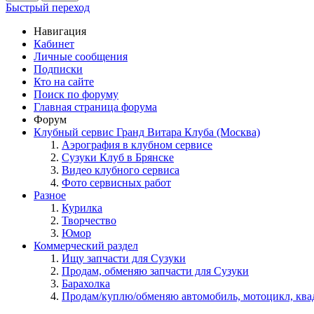
Быстрый переход
Навигация
Кабинет
Личные сообщения
Подписки
Кто на сайте
Поиск по форуму
Главная страница форума
Форум
Клубный сервис Гранд Витара Клуба (Москва)
Аэрография в клубном сервисе
Сузуки Клуб в Брянске
Видео клубного сервиса
Фото сервисных работ
Разное
Курилка
Творчество
Юмор
Коммерческий раздел
Ищу запчасти для Сузуки
Продам, обменяю запчасти для Сузуки
Барахолка
Продам/куплю/обменяю автомобиль, мотоцикл, кв