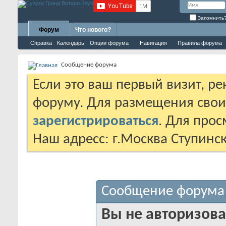
Запомнить
Форум
Что нового?
Справка
Календарь
Опции форума
Навигация
Правила форума
Сообщение форума
Если это ваш первый визит, р
форуму. Для размещения сво
зарегистрироваться
. Для про
Наш адресс: г.Москва Ступинс
Сообщение форума
Вы не авторизова