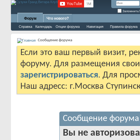
Запомнить
Форум
Что нового?
Справка
Календарь
Опции форума
Навигация
Правила форума
Сообщение форума
Если это ваш первый визит, р
форуму. Для размещения сво
зарегистрироваться
. Для про
Наш адресс: г.Москва Ступинс
Сообщение форума
Вы не авторизова