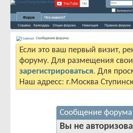
Запомнить
Форум
Что нового?
Справка
Календарь
Опции форума
Навигация
Правила форума
Сообщение форума
Если это ваш первый визит, р
форуму. Для размещения сво
зарегистрироваться
. Для про
Наш адресс: г.Москва Ступинс
Сообщение форума
Вы не авторизова