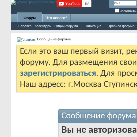
Запомнить
Форум
Что нового?
Справка
Календарь
Опции форума
Навигация
Правила форума
Сообщение форума
Если это ваш первый визит, р
форуму. Для размещения сво
зарегистрироваться
. Для про
Наш адресс: г.Москва Ступинс
Сообщение форума
Вы не авторизова