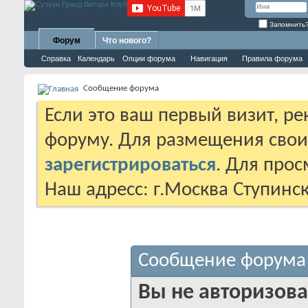
Запомнить
Форум
Что нового?
Справка
Календарь
Опции форума
Навигация
Правила форума
Сообщение форума
Если это ваш первый визит, р
форуму. Для размещения сво
зарегистрироваться
. Для про
Наш адресс: г.Москва Ступинс
Сообщение форума
Вы не авторизова