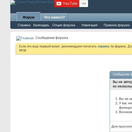
Форум
Что нового?
Справка
Календарь
Опции форума
Навигация
Правила форума
Сообщение форума
Если это ваш первый визит, рекомендуем почитать
справку
по форуму. Д
№36
Сообщение 
Вы не авто
из несколь
Вы не а
У вас н
функци
Возможн
Для просмо