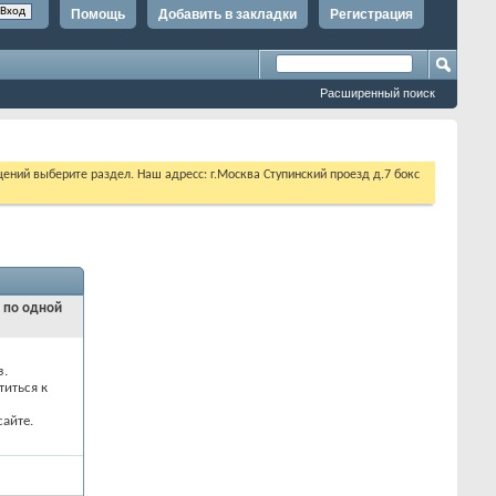
Помощь
Добавить в закладки
Регистрация
Расширенный поиск
щений выберите раздел. Наш адресс: г.Москва Ступинский проезд д.7 бокс
и по одной
з.
титься к
айте.