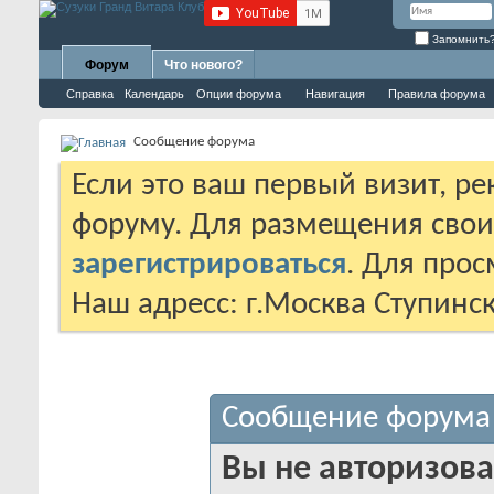
Запомнить
Форум
Что нового?
Справка
Календарь
Опции форума
Навигация
Правила форума
Сообщение форума
Если это ваш первый визит, р
форуму. Для размещения сво
зарегистрироваться
. Для про
Наш адресс: г.Москва Ступинс
Сообщение форума
Вы не авторизова