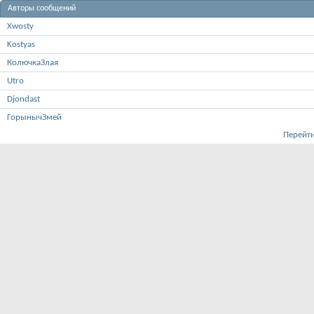
Авторы сообщений
Xwosty
Kostyas
КолючкаЗлая
Utro
Djondast
ГорынычЗмей
Перейти