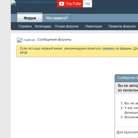
Форум
Что нового?
Справка
Календарь
Опции форума
Навигация
Правила форума
Сообщение форума
Если это ваш первый визит, рекомендуем почитать
справку
по форуму. Д
№36
Сообщение 
Вы не авто
из несколь
Вы не а
У вас н
функци
Возможн
Для просмо