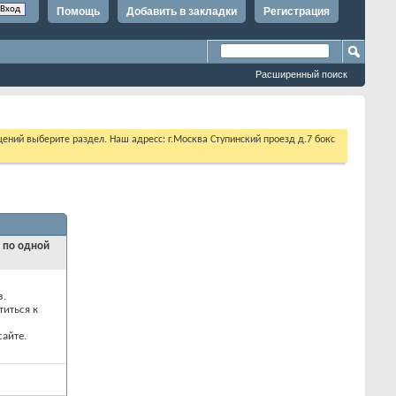
Помощь
Добавить в закладки
Регистрация
Расширенный поиск
щений выберите раздел. Наш адресс: г.Москва Ступинский проезд д.7 бокс
и по одной
з.
титься к
айте.