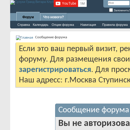
Запомнить
Форум
Что нового?
Справка
Календарь
Опции форума
Навигация
Правила форума
Сообщение форума
Если это ваш первый визит, р
форуму. Для размещения сво
зарегистрироваться
. Для про
Наш адресс: г.Москва Ступинс
Сообщение форума
Вы не авторизова