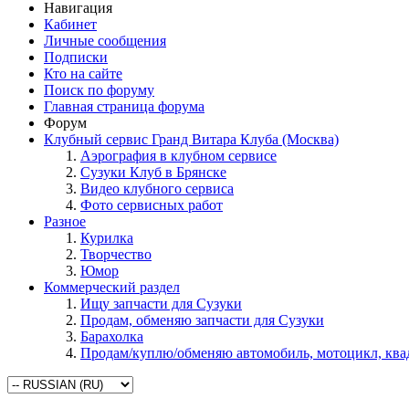
Навигация
Кабинет
Личные сообщения
Подписки
Кто на сайте
Поиск по форуму
Главная страница форума
Форум
Клубный сервис Гранд Витара Клуба (Москва)
Аэрография в клубном сервисе
Сузуки Клуб в Брянске
Видео клубного сервиса
Фото сервисных работ
Разное
Курилка
Творчество
Юмор
Коммерческий раздел
Ищу запчасти для Сузуки
Продам, обменяю запчасти для Сузуки
Барахолка
Продам/куплю/обменяю автомобиль, мотоцикл, кв