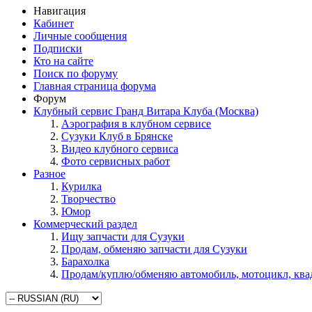
Навигация
Кабинет
Личные сообщения
Подписки
Кто на сайте
Поиск по форуму
Главная страница форума
Форум
Клубный сервис Гранд Витара Клуба (Москва)
Аэрография в клубном сервисе
Сузуки Клуб в Брянске
Видео клубного сервиса
Фото сервисных работ
Разное
Курилка
Творчество
Юмор
Коммерческий раздел
Ищу запчасти для Сузуки
Продам, обменяю запчасти для Сузуки
Барахолка
Продам/куплю/обменяю автомобиль, мотоцикл, кв