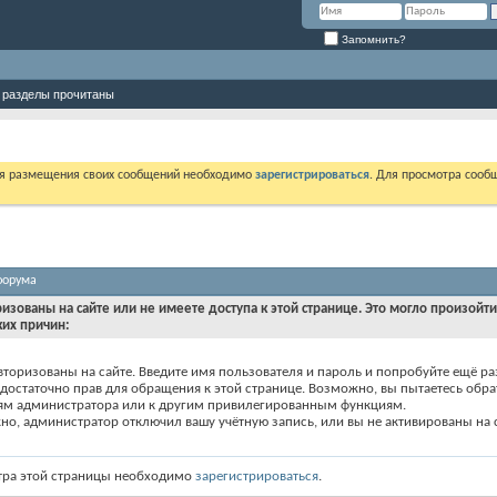
Запомнить?
 разделы прочитаны
ля размещения своих сообщений необходимо
зарегистрироваться
. Для просмотра сооб
форума
ризованы на сайте или не имеете доступа к этой странице. Это могло произойт
ких причин:
вторизованы на сайте. Введите имя пользователя и пароль и попробуйте ещё ра
едостаточно прав для обращения к этой странице. Возможно, вы пытаетесь обра
ям администратора или к другим привилегированным функциям.
о, администратор отключил вашу учётную запись, или вы не активированы на с
тра этой страницы необходимо
зарегистрироваться
.