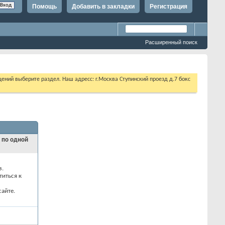
Помощь
Добавить в закладки
Регистрация
Расширенный поиск
щений выберите раздел. Наш адресс: г.Москва Ступинский проезд д.7 бокс
и по одной
з.
титься к
айте.