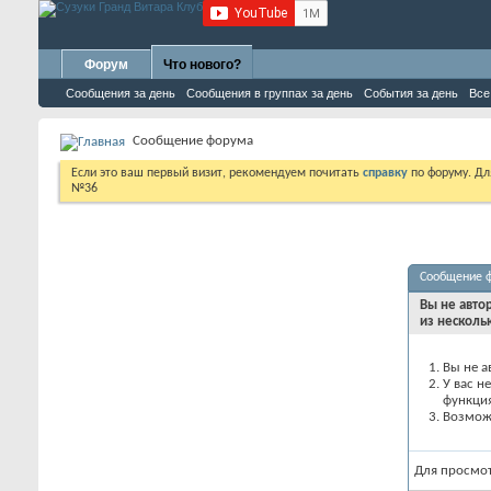
Форум
Что нового?
Сообщения за день
Сообщения в группах за день
События за день
Все
Сообщение форума
Если это ваш первый визит, рекомендуем почитать
справку
по форуму. Д
№36
Сообщение 
Вы не авто
из несколь
Вы не а
У вас н
функци
Возможн
Для просмо