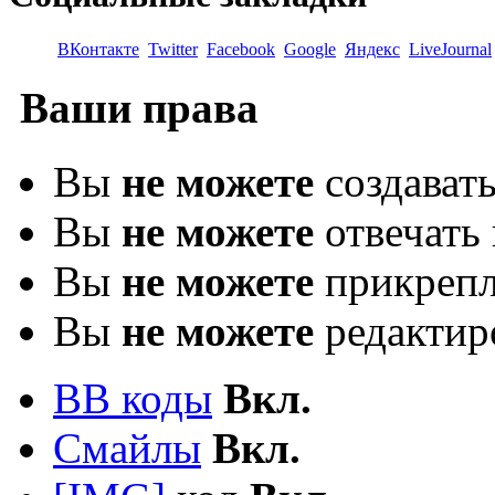
ВКонтакте
Twitter
Facebook
Google
Яндекс
LiveJournal
Ваши права
Вы
не можете
создават
Вы
не можете
отвечать 
Вы
не можете
прикрепл
Вы
не можете
редактир
BB коды
Вкл.
Смайлы
Вкл.