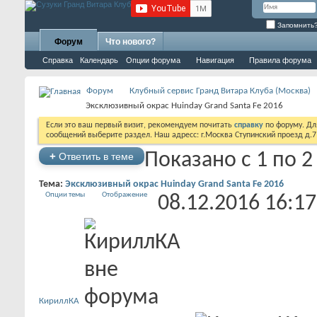
Запомнить
Форум
Что нового?
Справка
Календарь
Опции форума
Навигация
Правила форума
Форум
Клубный сервис Гранд Витара Клуба (Москва)
Эксклюзивный окрас Huinday Grand Santa Fe 2016
Если это ваш первый визит, рекомендуем почитать
справку
по форуму. Д
сообщений выберите раздел. Наш адресс: г.Москва Ступинский проезд д.
Показано с 1 по 2
+
Ответить в теме
Тема:
Эксклюзивный окрас Huinday Grand Santa Fe 2016
Опции темы
Отображение
08.12.2016
16:17
КириллКА