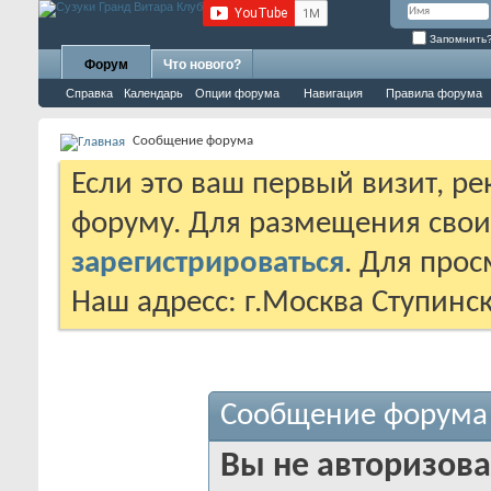
Запомнить
Форум
Что нового?
Справка
Календарь
Опции форума
Навигация
Правила форума
Сообщение форума
Если это ваш первый визит, р
форуму. Для размещения сво
зарегистрироваться
. Для про
Наш адресс: г.Москва Ступинс
Сообщение форума
Вы не авторизова